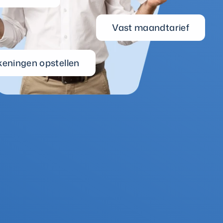
Vast maandtarief
keningen opstellen