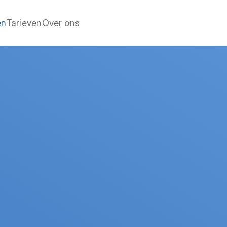
en
Tarieven
Over ons