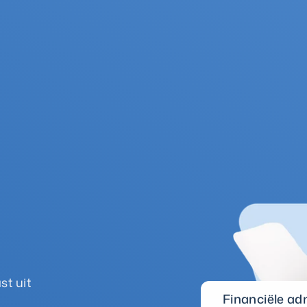
t uit 
Financiële ad